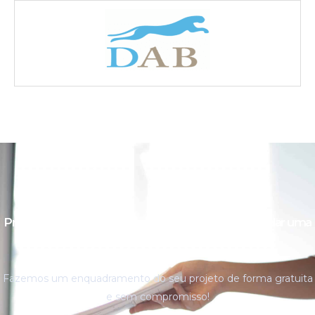
Pretende mais esclarecimentos ou pretende agendar uma
reunião?
Fazemos um enquadramento do seu projeto de forma gratuita
e sem compromisso!