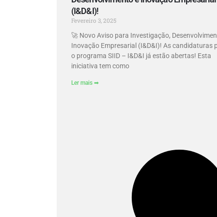
(I&D&I)!
Fevereiro 3, 2025
🚀 Novo Aviso para Investigação, Desenvolvimen
Inovação Empresarial (I&D&I)! As candidaturas 
o programa SIID – I&D&I já estão abertas! Esta
iniciativa tem como
Ler mais ➡