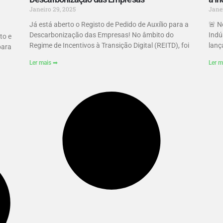
Janeiro 29, 2025
Jane
Já está aberto o Registo de Pedido de Auxílio para a
🚨 N
Descarbonização das Empresas! No âmbito do
Indú
to e
Regime de Incentivos à Transição Digital (REITD), foi
lanç
para
Ler mais ➡
Ler m