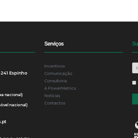
Serviços
Su
Incentivos
-241 Espinho
Comunicação
Consultoria
A PowerMetrics
xa nacional)
Notícias
Contactos
óvel nacional)
.pt