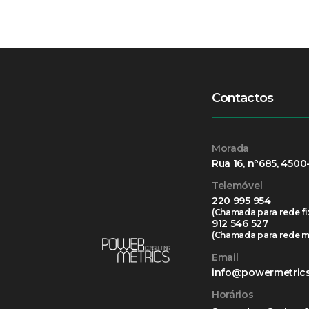
Contactos
Morada
Rua 16, nº685, 4500
Telemóvel
220 995 954
(Chamada para rede fi
912 546 527
(Chamada para rede m
Email
info@powermetrics
Horários