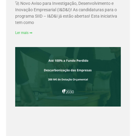
🚀 Novo Aviso para Investigação, Desenvolvimento e
Inovação Empresarial (I&D&I)! As candidaturas para o
programa SIID – I&D&I já estão abertas! Esta iniciativa
tem como
Ler mais ➡