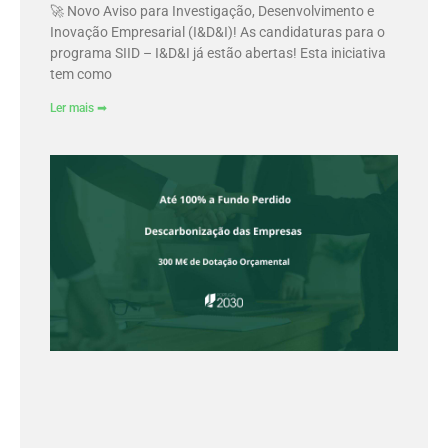
🚀 Novo Aviso para Investigação, Desenvolvimento e
Inovação Empresarial (I&D&I)! As candidaturas para o
programa SIID – I&D&I já estão abertas! Esta iniciativa
tem como
Ler mais ➡